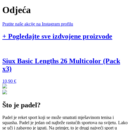
Odjeća
Pratite naše akcije na Instagram profilu
+ Pogledajte sve izdvojene proizvode
Siux Basic Lengths 26 Multicolor (Pack
x3)
1
10,90
€
Što je padel?
Padel je reket sport koji se može smatrati mješavinom tenisa i
squasha. Padel je jedan od najbrže rastućih sportova na svijetu. Lako
se uči i zabavno je igrati. Na primjer, to je drugi najveći sport u