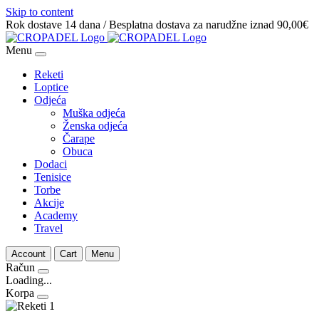
Skip to content
Rok dostave 14 dana / Besplatna dostava za narudžne iznad 90,00€
Menu
Reketi
Loptice
Odjeća
Muška odjeća
Ženska odjeća
Čarape
Obuca
Dodaci
Tenisice
Torbe
Akcije
Academy
Travel
Account
Cart
Menu
Račun
Loading...
Korpa