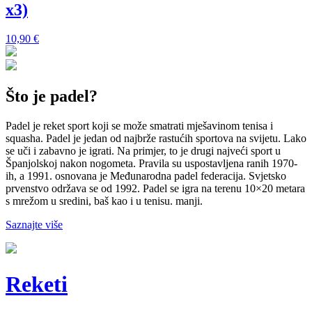
x3)
1
10,90
€
Što je padel?
Padel je reket sport koji se može smatrati mješavinom tenisa i
squasha. Padel je jedan od najbrže rastućih sportova na svijetu. Lako
se uči i zabavno je igrati. Na primjer, to je drugi najveći sport u
Španjolskoj nakon nogometa. Pravila su uspostavljena ranih 1970-
ih, a 1991. osnovana je Međunarodna padel federacija. Svjetsko
prvenstvo održava se od 1992. Padel se igra na terenu 10×20 metara
s mrežom u sredini, baš kao i u tenisu. manji.
Saznajte više
Reketi