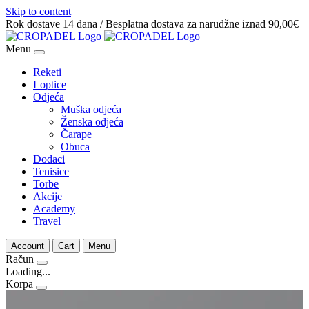
Skip to content
Rok dostave 14 dana / Besplatna dostava za narudžne iznad 90,00€
Menu
Reketi
Loptice
Odjeća
Muška odjeća
Ženska odjeća
Čarape
Obuca
Dodaci
Tenisice
Torbe
Akcije
Academy
Travel
Account
Cart
Menu
Račun
Loading...
Korpa