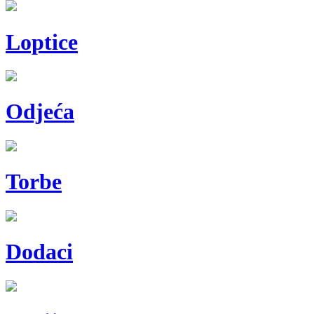
Loptice
Odjeća
Torbe
Dodaci