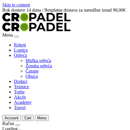
Skip to content
Rok dostave 14 dana / Besplatna dostava za narudžne iznad 90,00€
Menu
Reketi
Loptice
Odjeća
Muška odjeća
Ženska odjeća
Čarape
Obuca
Dodaci
Tenisice
Torbe
Akcije
Academy
Travel
Account
Cart
Menu
Račun
Loading...