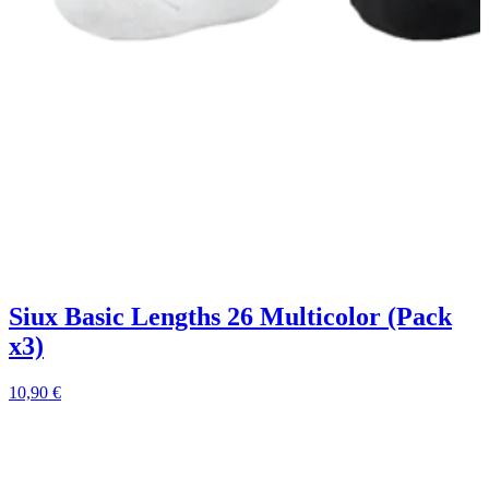
Siux Basic Lengths 26 Multicolor (Pack
x3)
1
10,90
€