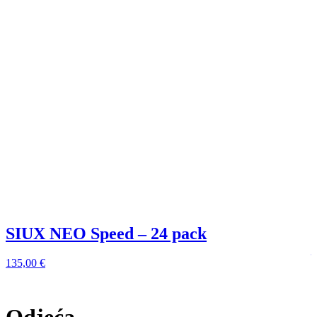
SIUX NEO Speed – 24 pack
135,00
€
1
Odjeća