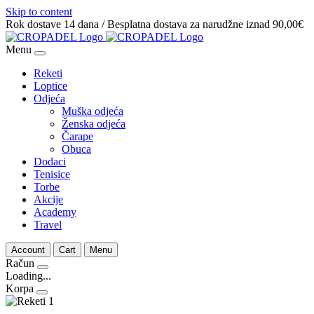
Skip to content
Rok dostave 14 dana / Besplatna dostava za narudžne iznad 90,00€
Menu
Reketi
Loptice
Odjeća
Muška odjeća
Ženska odjeća
Čarape
Obuca
Dodaci
Tenisice
Torbe
Akcije
Academy
Travel
Account
Cart
Menu
Račun
Loading...
Korpa