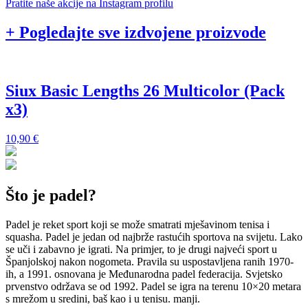
Pratite naše akcije na Instagram profilu
+ Pogledajte sve izdvojene proizvode
Siux Basic Lengths 26 Multicolor (Pack
x3)
1
10,90
€
Što je padel?
Padel je reket sport koji se može smatrati mješavinom tenisa i
squasha. Padel je jedan od najbrže rastućih sportova na svijetu. Lako
se uči i zabavno je igrati. Na primjer, to je drugi najveći sport u
Španjolskoj nakon nogometa. Pravila su uspostavljena ranih 1970-
ih, a 1991. osnovana je Međunarodna padel federacija. Svjetsko
prvenstvo održava se od 1992. Padel se igra na terenu 10×20 metara
s mrežom u sredini, baš kao i u tenisu. manji.