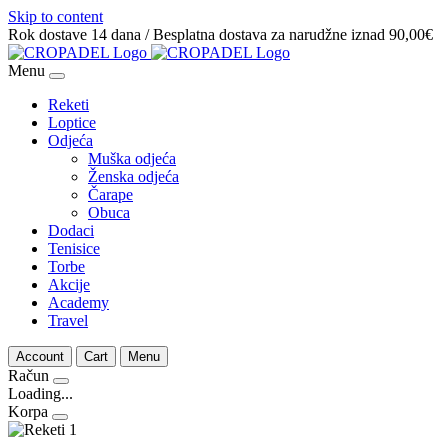
Skip to content
Rok dostave 14 dana / Besplatna dostava za narudžne iznad 90,00€
Menu
Reketi
Loptice
Odjeća
Muška odjeća
Ženska odjeća
Čarape
Obuca
Dodaci
Tenisice
Torbe
Akcije
Academy
Travel
Account
Cart
Menu
Račun
Loading...
Korpa