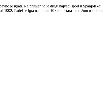
avno je igrati. Na primjer, to je drugi najveći sport u Španjolskoj
od 1992. Padel se igra na terenu 10×20 metara s mrežom u sredini,