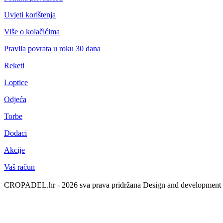
Uvjeti korištenja
Više o kolačićima
Pravila povrata u roku 30 dana
Reketi
Loptice
Odjeća
Torbe
Dodaci
Akcije
Vaš račun
CROPADEL.hr - 2026 sva prava pridržana
Design and development