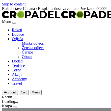
Skip to content
Rok dostave 14 dana / Besplatna dostava za narudžne iznad 90,00€
Menu
Reketi
Loptice
Odjeća
Muška odjeća
Ženska odjeća
Čarape
Obuca
Dodaci
Tenisice
Torbe
Akcije
Academy
Travel
Account
Cart
Menu
Račun
Loading...
Korpa