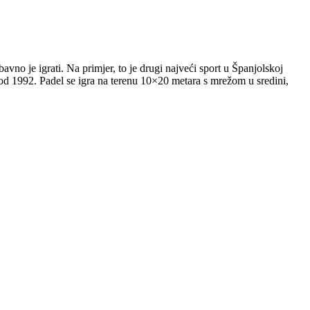
avno je igrati. Na primjer, to je drugi najveći sport u Španjolskoj
od 1992. Padel se igra na terenu 10×20 metara s mrežom u sredini,