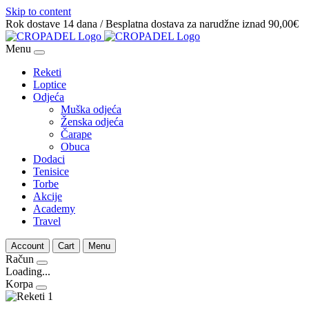
Skip to content
Rok dostave 14 dana / Besplatna dostava za narudžne iznad 90,00€
Menu
Reketi
Loptice
Odjeća
Muška odjeća
Ženska odjeća
Čarape
Obuca
Dodaci
Tenisice
Torbe
Akcije
Academy
Travel
Account
Cart
Menu
Račun
Loading...
Korpa