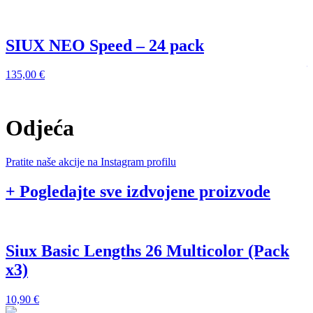
SIUX NEO Speed – 24 pack
135,00
€
1
Odjeća
Pratite naše akcije na Instagram profilu
+ Pogledajte sve izdvojene proizvode
Siux Basic Lengths 26 Multicolor (Pack
x3)
1
10,90
€