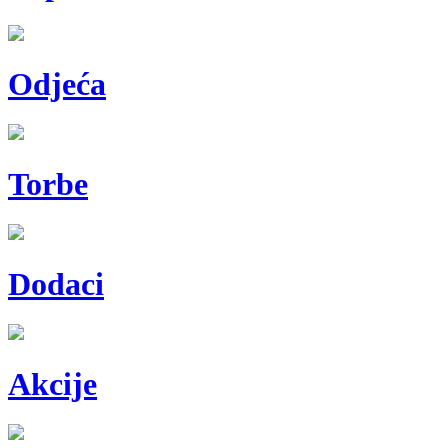
Odjeća
Torbe
Dodaci
Akcije