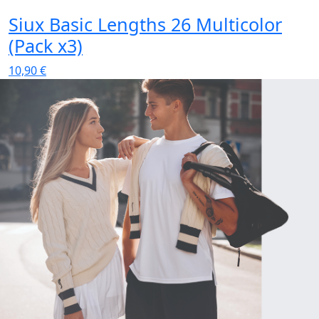
Siux Basic Lengths 26 Multicolor
S
(Pack x3)
x
10,90
€
1