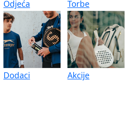
Odjeća
Torbe
Dodaci
Akcije