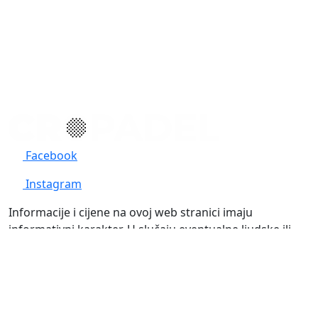
Facebook
Instagram
Informacije i cijene na ovoj web stranici imaju
informativni karakter. U slučaju eventualne ljudske ili
tehničke greške, mjerodavni su podaci dostupni na
prodajnim mjestima
KONTAKT