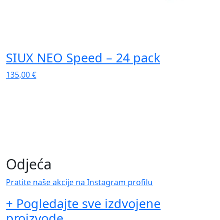
SIUX NEO Speed – 24 pack
135,00
€
1
Odjeća
Pratite naše akcije na Instagram profilu
+ Pogledajte sve izdvojene
proizvode