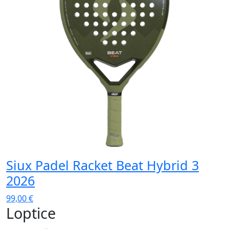
Siux Padel Racket Beat Hybrid 3
S
2026
99,00
€
9
Loptice