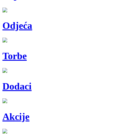
Odjeća
Torbe
Dodaci
Akcije