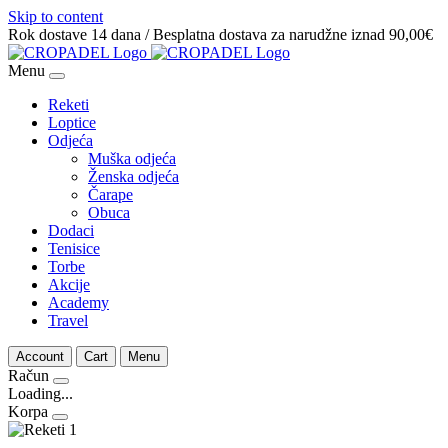
Skip to content
Rok dostave 14 dana / Besplatna dostava za narudžne iznad 90,00€
Menu
Reketi
Loptice
Odjeća
Muška odjeća
Ženska odjeća
Čarape
Obuca
Dodaci
Tenisice
Torbe
Akcije
Academy
Travel
Account
Cart
Menu
Račun
Loading...
Korpa