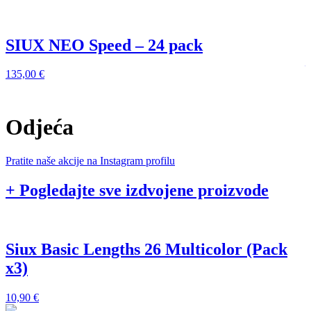
SIUX NEO Speed – 24 pack
135,00
€
1
Odjeća
Pratite naše akcije na Instagram profilu
+ Pogledajte sve izdvojene proizvode
Siux Basic Lengths 26 Multicolor (Pack
x3)
1
10,90
€