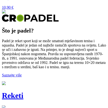
1
10,90
€
Što je padel?
Padel je reket sport koji se može smatrati mješavinom tenisa i
squasha. Padel je jedan od najbrže rastućih sportova na svijetu. Lako
se uči i zabavno je igrati. Na primjer, to je drugi najveći sport u
Španjolskoj nakon nogometa. Pravila su uspostavljena ranih 1970-
ih, a 1991. osnovana je Međunarodna padel federacija. Svjetsko
prvenstvo održava se od 1992. Padel se igra na terenu 10×20 metara
s mrežom u sredini, baš kao i u tenisu. manji.
Saznajte više
Reketi