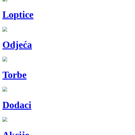
Loptice
Odjeća
Torbe
Dodaci
Akcije