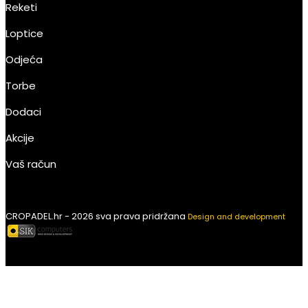
Reketi
Loptice
Odjeća
Torbe
Dodaci
Akcije
Vaš račun
CROPADEL.hr - 2026 sva prava pridržana
Design and development