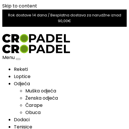
Skip to content
Rok dostave 14 dana / Besplatna dostava za narudžne iznad
90,00€
Menu
Reketi
Loptice
Odjeća
Muška odjeća
Ženska odjeća
Čarape
Obuca
Dodaci
Tenisice