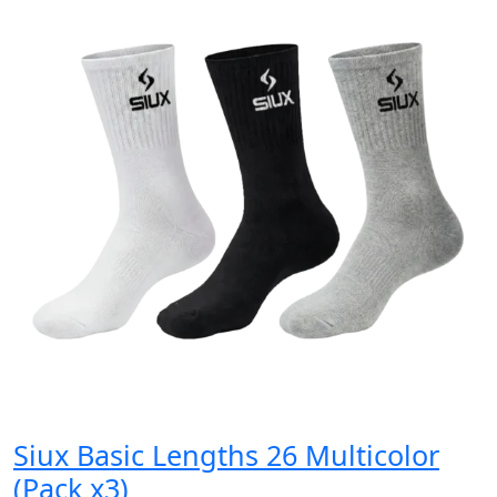
Siux Basic Lengths 26 Multicolor
S
(Pack x3)
x