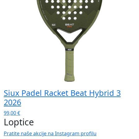
Siux Padel Racket Beat Hybrid 3
S
2026
99,00
€
9
Loptice
Pratite naše akcije na Instagram profilu