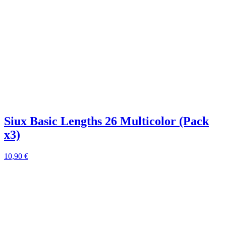
Siux Basic Lengths 26 Multicolor (Pack
x3)
1
10,90
€