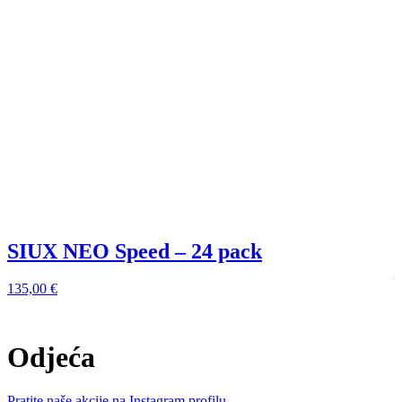
SIUX NEO Speed – 24 pack
135,00
€
1
Odjeća
Pratite naše akcije na Instagram profilu