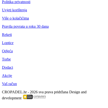
Politika privatnosti
Uvjeti korištenja
Više o kolačićima
Pravila povrata u roku 30 dana
Reketi
Loptice
Odjeća
Torbe
Dodaci
Akcije
Vaš račun
CROPADEL.hr - 2026 sva prava pridržana
Design and
development