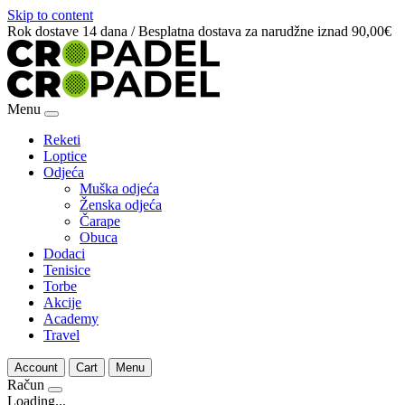
Skip to content
Rok dostave 14 dana / Besplatna dostava za narudžne iznad 90,00€
Menu
Reketi
Loptice
Odjeća
Muška odjeća
Ženska odjeća
Čarape
Obuca
Dodaci
Tenisice
Torbe
Akcije
Academy
Travel
Account
Cart
Menu
Račun
Loading...