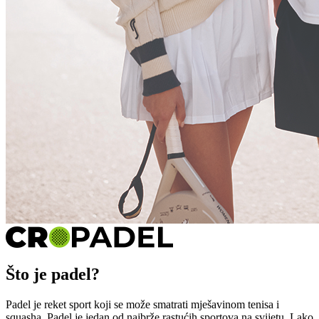
Što je padel?
Padel je reket sport koji se može smatrati mješavinom tenisa i
squasha. Padel je jedan od najbrže rastućih sportova na svijetu. Lako