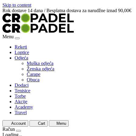
Skip to content
Rok dostave 14 dana / Besplatna dostava za narudžne iznad 90,00€
Menu
Reketi
Loptice
Odjeća
Muška odjeća
Ženska odjeća
Čarape
Obuca
Dodaci
Tenisice
Torbe
Akcije
Academy
Travel
Account
Cart
Menu
Račun
Loading...