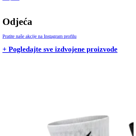
1
Odjeća
Pratite naše akcije na Instagram profilu
+ Pogledajte sve izdvojene proizvode