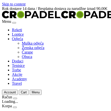
Skip to content
Rok dostave 14 dana / Besplatna dostava za narudžne iznad 90,00€
Menu
Reketi
Loptice
Odjeća
Muška odjeća
Ženska odjeća
Čarape
Obuca
Dodaci
Tenisice
Torbe
Akcije
Academy
Travel
Account
Cart
Menu
Račun
Loading...
Korpa