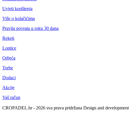
Uvjeti korištenja
Više o kolačićima
Pravila povrata u roku 30 dana
Reketi
Loptice
Odjeća
Torbe
Dodaci
Akcije
Vaš račun
CROPADEL.hr - 2026 sva prava pridržana
Design and development