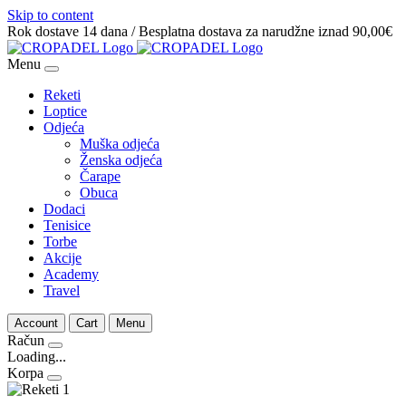
Skip to content
Rok dostave 14 dana / Besplatna dostava za narudžne iznad 90,00€
Menu
Reketi
Loptice
Odjeća
Muška odjeća
Ženska odjeća
Čarape
Obuca
Dodaci
Tenisice
Torbe
Akcije
Academy
Travel
Account
Cart
Menu
Račun
Loading...
Korpa