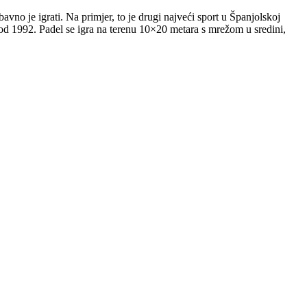
avno je igrati. Na primjer, to je drugi najveći sport u Španjolskoj
od 1992. Padel se igra na terenu 10×20 metara s mrežom u sredini,