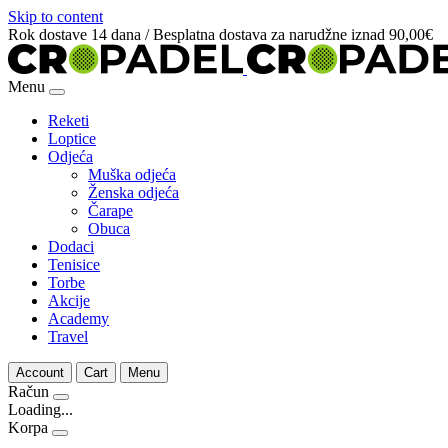
Skip to content
Rok dostave 14 dana / Besplatna dostava za narudžne iznad 90,00€
Menu
Reketi
Loptice
Odjeća
Muška odjeća
Ženska odjeća
Čarape
Obuca
Dodaci
Tenisice
Torbe
Akcije
Academy
Travel
Account
Cart
Menu
Račun
Loading...
Korpa