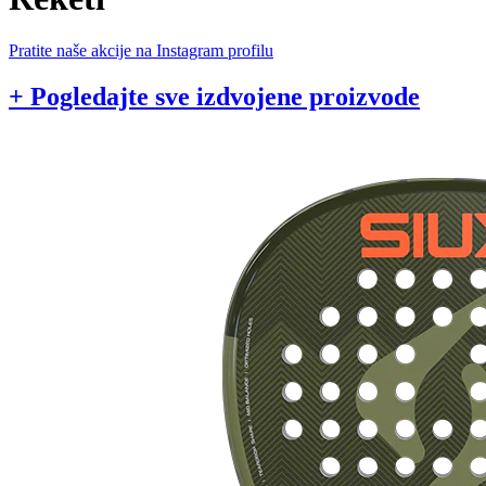
Pratite naše akcije na Instagram profilu
+ Pogledajte sve izdvojene proizvode