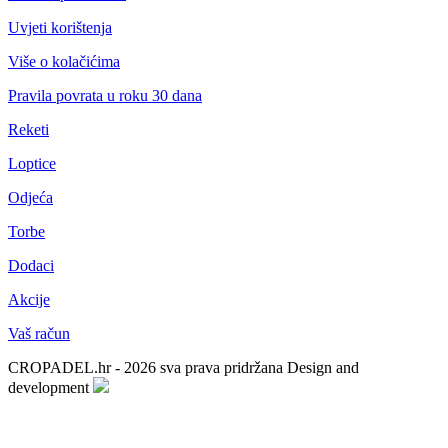
Uvjeti korištenja
Više o kolačićima
Pravila povrata u roku 30 dana
Reketi
Loptice
Odjeća
Torbe
Dodaci
Akcije
Vaš račun
CROPADEL.hr - 2026 sva prava pridržana
Design and
development