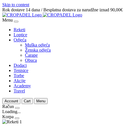
Skip to content
Rok dostave 14 dana / Besplatna dostava za narudžne iznad 90,00€
Menu
Reketi
Loptice
Odjeća
Muška odjeća
Ženska odjeća
Čarape
Obuca
Dodaci
Tenisice
Torbe
Akcije
Academy
Travel
Account
Cart
Menu
Račun
Loading...
Korpa