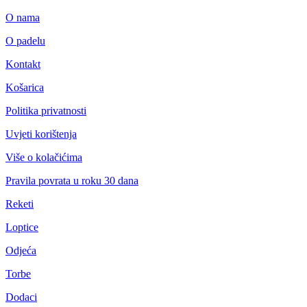
O nama
O padelu
Kontakt
Košarica
Politika privatnosti
Uvjeti korištenja
Više o kolačićima
Pravila povrata u roku 30 dana
Reketi
Loptice
Odjeća
Torbe
Dodaci