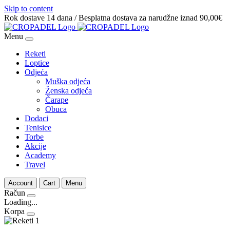
Skip to content
Rok dostave 14 dana / Besplatna dostava za narudžne iznad 90,00€
Menu
Reketi
Loptice
Odjeća
Muška odjeća
Ženska odjeća
Čarape
Obuca
Dodaci
Tenisice
Torbe
Akcije
Academy
Travel
Account
Cart
Menu
Račun
Loading...
Korpa