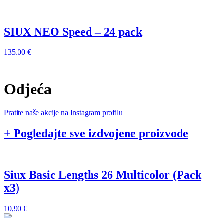
SIUX NEO Speed – 24 pack
135,00
€
1
Odjeća
Pratite naše akcije na Instagram profilu
+ Pogledajte sve izdvojene proizvode
Siux Basic Lengths 26 Multicolor (Pack
x3)
1
10,90
€