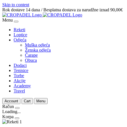
Skip to content
Rok dostave 14 dana / Besplatna dostava za narudžne iznad 90,00€
Menu
Reketi
Loptice
Odjeća
Muška odjeća
Ženska odjeća
Čarape
Obuca
Dodaci
Tenisice
Torbe
Akcije
Academy
Travel
Account
Cart
Menu
Račun
Loading...
Korpa