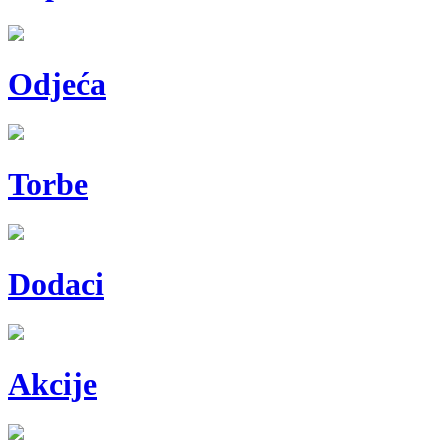
Odjeća
Torbe
Dodaci
Akcije